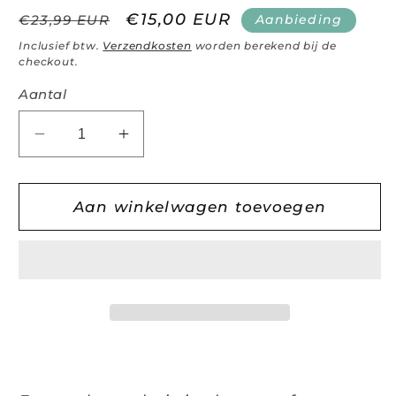
Normale
Aanbiedingsprijs
€15,00 EUR
Aanbieding
€23,99 EUR
prijs
Inclusief btw.
Verzendkosten
worden berekend bij de
checkout.
Aantal
Aantal
Aantal
verlagen
verhogen
voor
voor
SleepStrips
SleepStrips
Aan winkelwagen toevoegen
-
-
(30
(30
stuks)
stuks)