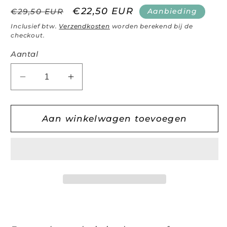
Normale
Aanbiedingsprijs
€22,50 EUR
Aanbieding
€29,50 EUR
prijs
Inclusief btw.
Verzendkosten
worden berekend bij de
checkout.
Aantal
Aantal
Aantal
verlagen
verhogen
voor
voor
SleepStrips
SleepStrips
Aan winkelwagen toevoegen
(60
(60
stuks)
stuks)