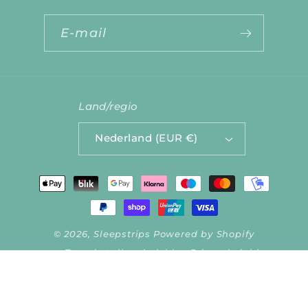
E‑mail
Land/regio
Nederland (EUR €)
Betaalmethoden
© 2026,
Sleepstrips
Powered by Shopify
Terugbetalingsbeleid
Privacybeleid
Algemene voorwaarden
Verzendbeleid
Contactgegevens
Wettelijke kennisgeving