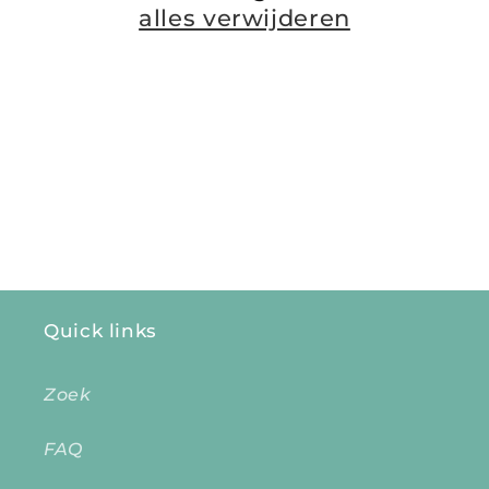
alles verwijderen
e
:
Quick links
Zoek
FAQ