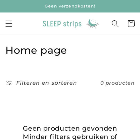
naar
Geen verzendkosten!
de
content
Winkelwa
C
Home page
o
l
Filteren en sorteren
0 producten
l
e
c
t
Geen producten gevonden
i
Minder filters gebruiken of